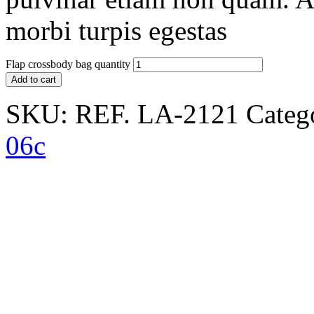
morbi turpis egestas
Flap crossbody bag quantity
Add to cart
SKU:
REF. LA-2121
Categ
06c