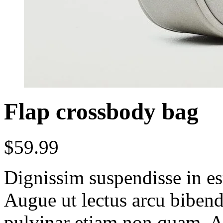
Flap crossbody bag
$
59.99
Dignissim suspendisse in es
Augue ut lectus arcu bibe
pulvinar etiam non quam. At