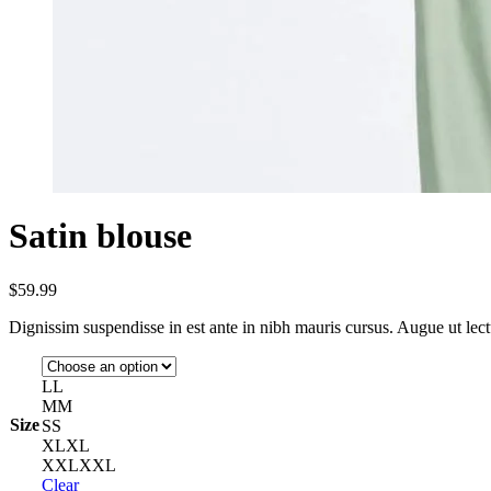
Satin blouse
$
59.99
Dignissim suspendisse in est ante in nibh mauris cursus. Augue ut le
L
L
M
M
Size
S
S
XL
XL
XXL
XXL
Clear